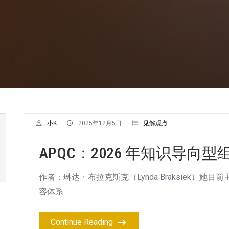
小K
2025年12月5日
见解观点
APQC：2026 年知识导向
作者：琳达・布拉克斯克（Lynda Braksiek）她
容体系
Continue Reading