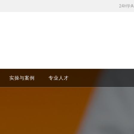
24H学
实操与案例
专业人才