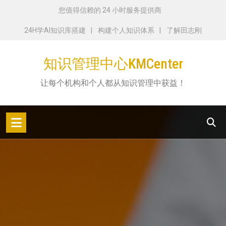
跳
您值得信赖的 24 小时服务提供商
转
24H学AI知识库搭建
构建个人知识体系
了解田志刚
到
内
知识管理中心KMCenter
容
让每个机构和个人都从知识管理中获益！