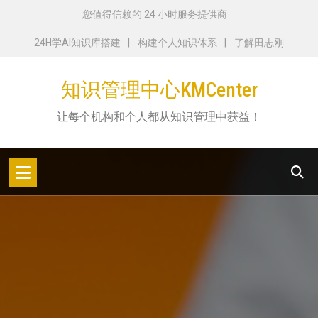
跳
您值得信赖的 24 小时服务提供商
转
24H学AI知识库搭建
构建个人知识体系
了解田志刚
到
内
知识管理中心KMCenter
容
让每个机构和个人都从知识管理中获益！