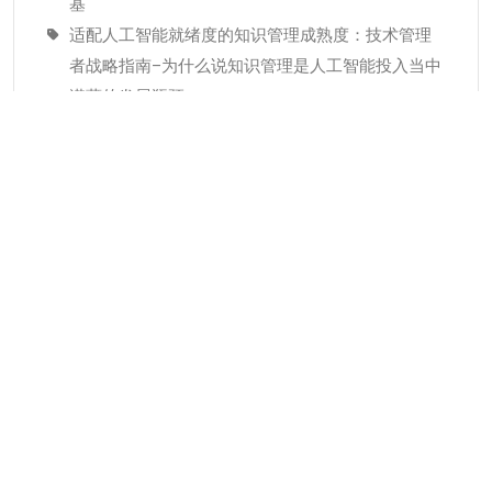
基
适配人工智能就绪度的知识管理成熟度：技术管理
者战略指南–为什么说知识管理是人工智能投入当中
潜藏的发展瓶颈
经验教训(Lessons Learned)解读
分类
KMC服务
专业人才
个人知识管理