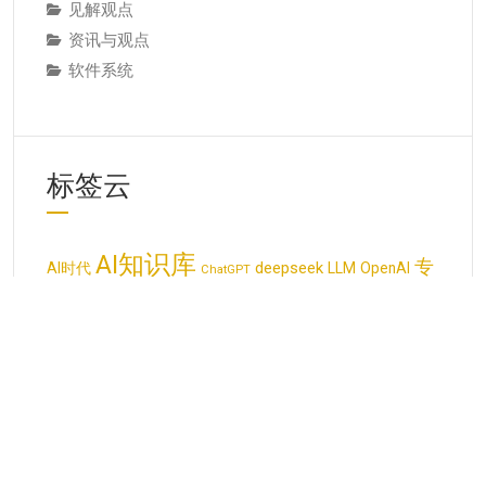
见解观点
资讯与观点
软件系统
标签云
AI知识库
专
deepseek
AI时代
LLM
OpenAI
ChatGPT
人工智能
业知识
企业知识
个人知识库
企业知识库
大模型
大语
元数据
管理
呼叫中心知识库
创造力
判断力
言模型
数据治
学习能力
客户知识
思维模式
批判性思维
推理能力
智能体
理
田志刚
显性知识
生产力
数据集
机器学习
生成式AI