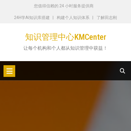
跳
您值得信赖的 24 小时服务提供商
转
24H学AI知识库搭建
构建个人知识体系
了解田志刚
到
内
知识管理中心KMCenter
容
让每个机构和个人都从知识管理中获益！