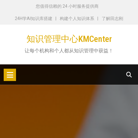
跳
您值得信赖的 24 小时服务提供商
转
24H学AI知识库搭建
构建个人知识体系
了解田志刚
到
内
知识管理中心KMCenter
容
让每个机构和个人都从知识管理中获益！