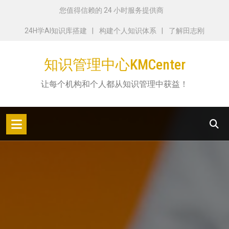
跳
您值得信赖的 24 小时服务提供商
转
24H学AI知识库搭建
构建个人知识体系
了解田志刚
到
内
知识管理中心KMCenter
容
让每个机构和个人都从知识管理中获益！