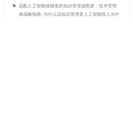
适配人工智能就绪度的知识管理成熟度：技术管理
者战略指南–为什么说知识管理是人工智能投入当中
潜藏的发展瓶颈
经验教训(Lessons Learned)解读
分类
KMC服务
专业人才
个人知识管理