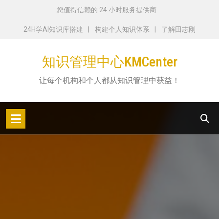
跳
您值得信赖的 24 小时服务提供商
转
24H学AI知识库搭建
构建个人知识体系
了解田志刚
到
内
知识管理中心KMCenter
容
让每个机构和个人都从知识管理中获益！