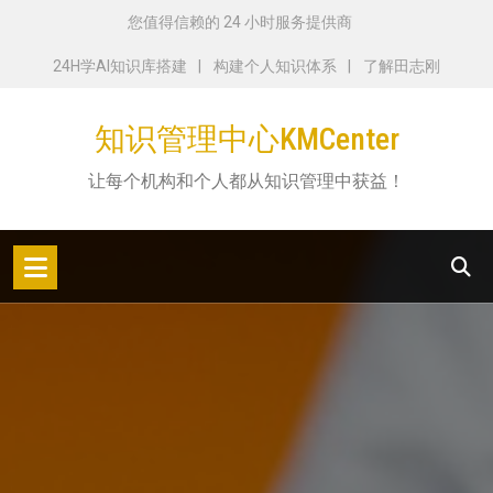
跳
您值得信赖的 24 小时服务提供商
转
24H学AI知识库搭建
构建个人知识体系
了解田志刚
到
内
知识管理中心KMCenter
容
让每个机构和个人都从知识管理中获益！