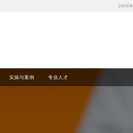
24H学
实操与案例
专业人才