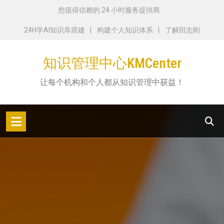
跳
您值得信赖的 24 小时服务提供商
转
24H学AI知识库搭建
构建个人知识体系
了解田志刚
到
内
知识管理中心KMCenter
容
让每个机构和个人都从知识管理中获益！