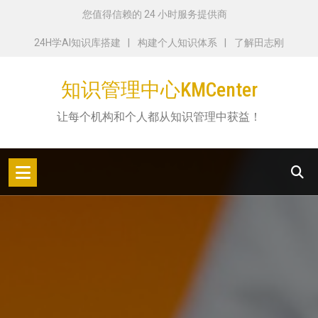
跳
您值得信赖的 24 小时服务提供商
转
24H学AI知识库搭建
构建个人知识体系
了解田志刚
到
内
知识管理中心KMCenter
容
让每个机构和个人都从知识管理中获益！