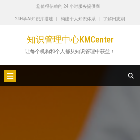
跳
您值得信赖的 24 小时服务提供商
转
24H学AI知识库搭建
构建个人知识体系
了解田志刚
到
内
知识管理中心KMCenter
容
让每个机构和个人都从知识管理中获益！