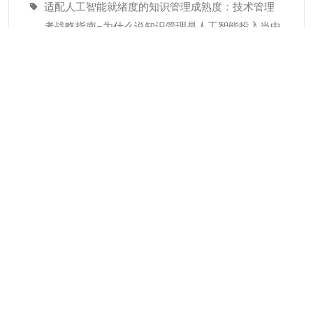
适配人工智能就绪度的知识管理成熟度：技术管理
者战略指南–为什么说知识管理是人工智能投入当中
潜藏的发展瓶颈
经验教训(Lessons Learned)解读
分类
KMC服务
专业人才
个人知识管理