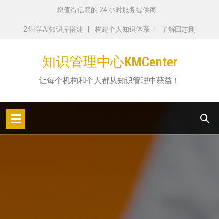
跳
您值得信赖的 24 小时服务提供商
转
24H学AI知识库搭建
构建个人知识体系
了解田志刚
到
内
知识管理中心KMCenter
容
让每个机构和个人都从知识管理中获益！