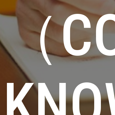
（CO
KNO