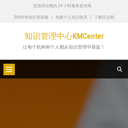
跳
您值得信赖的 24 小时服务提供商
转
24H学AI知识库搭建
构建个人知识体系
了解田志刚
到
内
知识管理中心KMCenter
容
让每个机构和个人都从知识管理中获益！