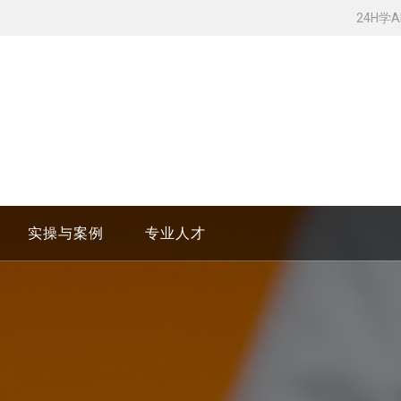
24H学
实操与案例
专业人才