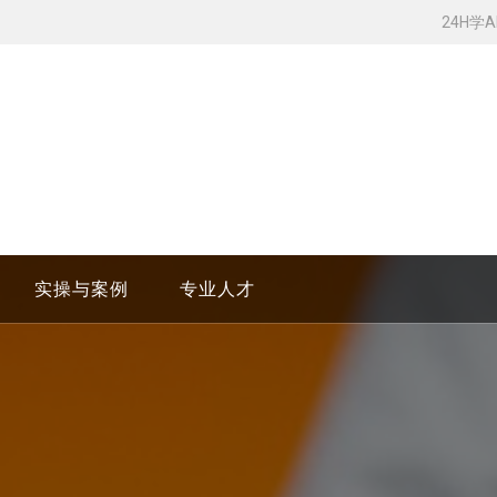
24H学
实操与案例
专业人才