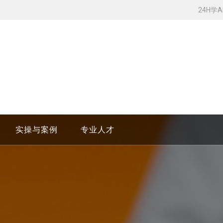
24H学
实操与案例
专业人才