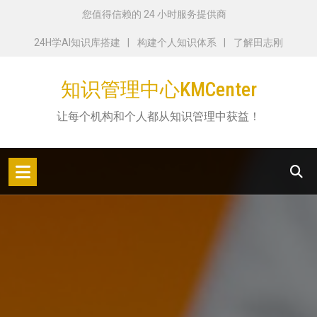
跳
您值得信赖的 24 小时服务提供商
转
24H学AI知识库搭建
构建个人知识体系
了解田志刚
到
内
知识管理中心KMCenter
容
让每个机构和个人都从知识管理中获益！