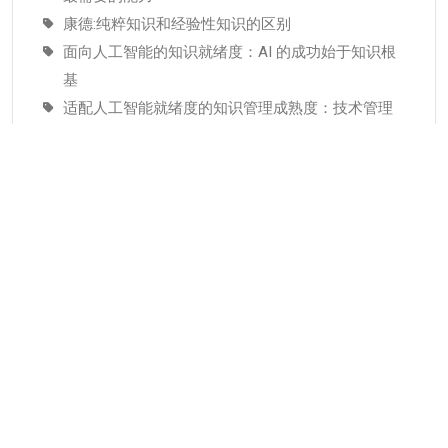
康德:纯粹知识和经验性知识的区别
面向人工智能的知识就绪度：AI 的成功始于知识根
基
适配人工智能就绪度的知识管理成熟度：技术管理
者战略指南–为什么说知识管理是人工智能投入当中
潜藏的发展瓶颈
分类
KMC服务