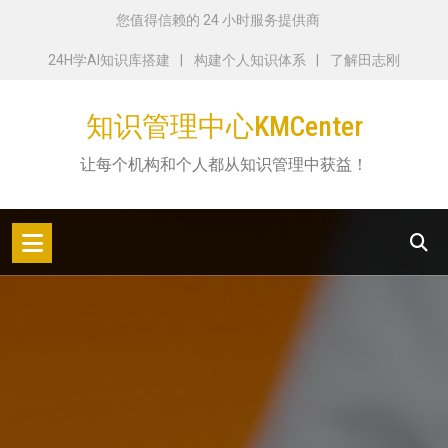
跳
您值得信赖的 24 小时服务提供商
转
24H学AI知识库搭建
构建个人知识体系
了解田志刚
到
内
知识管理中心KMCenter
容
让每个机构和个人都从知识管理中获益！