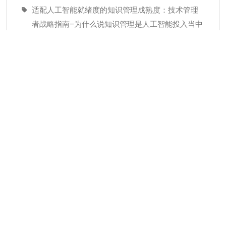
适配人工智能就绪度的知识管理成熟度：技术管理
者战略指南–为什么说知识管理是人工智能投入当中
潜藏的发展瓶颈
经验教训(Lessons Learned)解读
分类
KMC服务
专业人才
个人知识管理