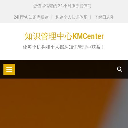
跳
您值得信赖的 24 小时服务提供商
转
24H学AI知识库搭建
构建个人知识体系
了解田志刚
到
内
知识管理中心KMCenter
容
让每个机构和个人都从知识管理中获益！