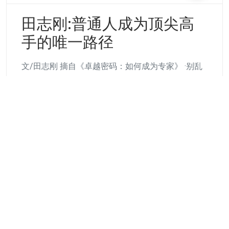
田志刚:普通人成为顶尖高
手的唯一路径
文/田志刚 摘自《卓越密码：如何成为专家》 ·别乱
学了,先建立自己的知识体系吧· /01/ 体育、音乐、
美术这
Continue Reading