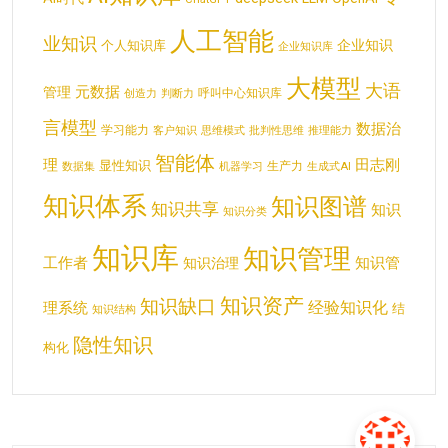
人工智能
业知识
企业知识
个人知识库
企业知识库
大模型
大语
元数据
管理
呼叫中心知识库
创造力
判断力
言模型
数据治
学习能力
客户知识
思维模式
批判性思维
推理能力
智能体
理
田志刚
显性知识
生产力
数据集
机器学习
生成式AI
知识体系
知识图谱
知识共享
知识
知识分类
知识库
知识管理
工作者
知识管
知识治理
知识资产
知识缺口
经验知识化
理系统
结
知识结构
隐性知识
构化