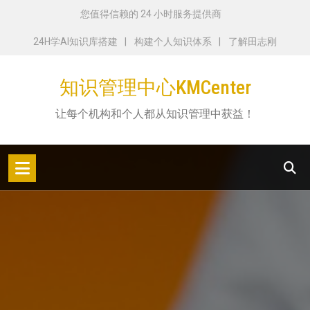
跳
您值得信赖的 24 小时服务提供商
转
24H学AI知识库搭建
构建个人知识体系
了解田志刚
到
内
知识管理中心KMCenter
容
让每个机构和个人都从知识管理中获益！