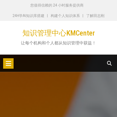
跳
您值得信赖的 24 小时服务提供商
转
24H学AI知识库搭建
构建个人知识体系
了解田志刚
到
内
知识管理中心KMCenter
容
让每个机构和个人都从知识管理中获益！