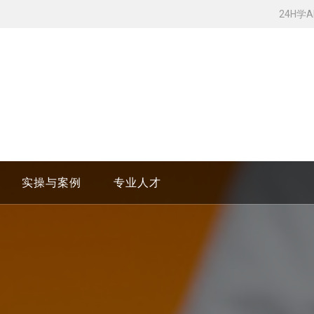
24H学
实操与案例
专业人才