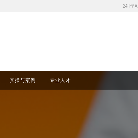
24H学
实操与案例
专业人才