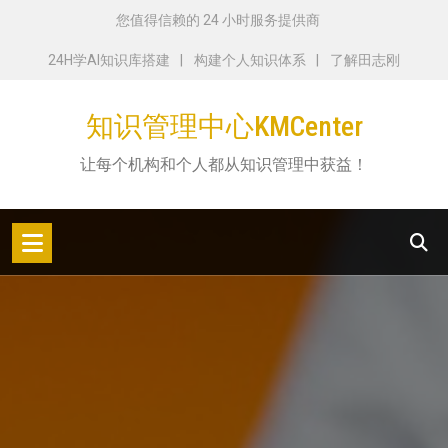
跳
您值得信赖的 24 小时服务提供商
转
24H学AI知识库搭建
构建个人知识体系
了解田志刚
到
内
知识管理中心KMCenter
容
让每个机构和个人都从知识管理中获益！