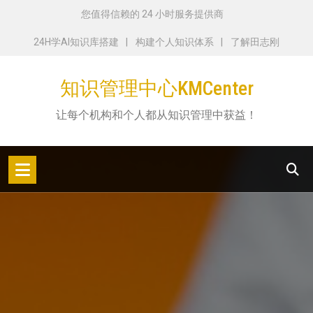
跳
您值得信赖的 24 小时服务提供商
转
24H学AI知识库搭建
构建个人知识体系
了解田志刚
到
内
知识管理中心KMCenter
容
让每个机构和个人都从知识管理中获益！