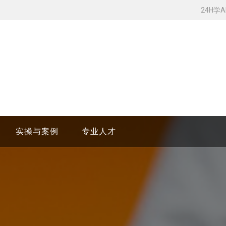
24H学
实操与案例
专业人才