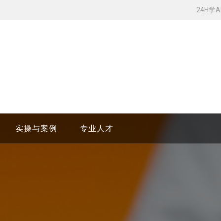
24H学
实操与案例
专业人才