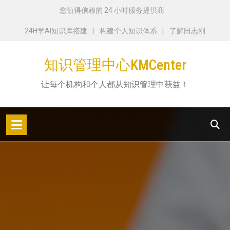
跳
您值得信赖的 24 小时服务提供商
转
24H学AI知识库搭建
构建个人知识体系
了解田志刚
到
内
知识管理中心KMCenter
容
让每个机构和个人都从知识管理中获益！