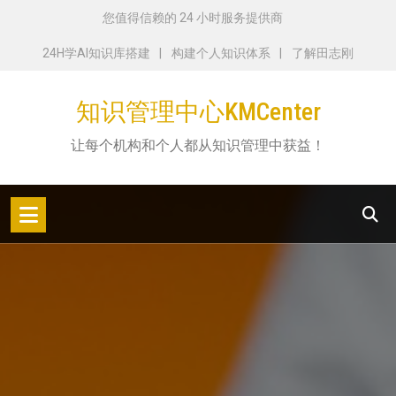
跳
您值得信赖的 24 小时服务提供商
转
24H学AI知识库搭建
构建个人知识体系
了解田志刚
到
内
知识管理中心KMCenter
容
让每个机构和个人都从知识管理中获益！