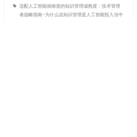
适配人工智能就绪度的知识管理成熟度：技术管理
者战略指南–为什么说知识管理是人工智能投入当中
潜藏的发展瓶颈
经验教训(Lessons Learned)解读
分类
KMC服务
专业人才
个人知识管理