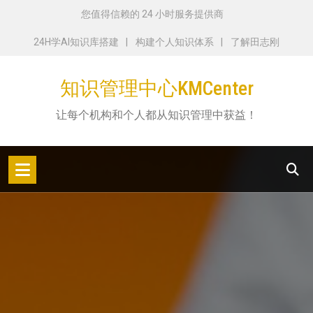
跳
您值得信赖的 24 小时服务提供商
转
24H学AI知识库搭建
构建个人知识体系
了解田志刚
到
内
知识管理中心KMCenter
容
让每个机构和个人都从知识管理中获益！