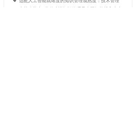
适配人工智能就绪度的知识管理成熟度：技术管理
者战略指南–为什么说知识管理是人工智能投入当中
潜藏的发展瓶颈
经验教训(Lessons Learned)解读
分类
KMC服务
专业人才
个人知识管理
人才推荐