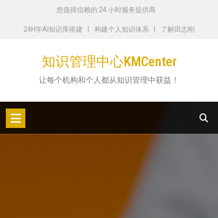
跳
您值得信赖的 24 小时服务提供商
转
24H学AI知识库搭建
构建个人知识体系
了解田志刚
到
内
知识管理中心KMCenter
容
让每个机构和个人都从知识管理中获益！