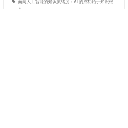
面向人工智能的知识就绪度：AI 的成功始于知识根
基
适配人工智能就绪度的知识管理成熟度：技术管理
者战略指南–为什么说知识管理是人工智能投入当中
潜藏的发展瓶颈
分类
KMC服务
专业人才
个人知识管理