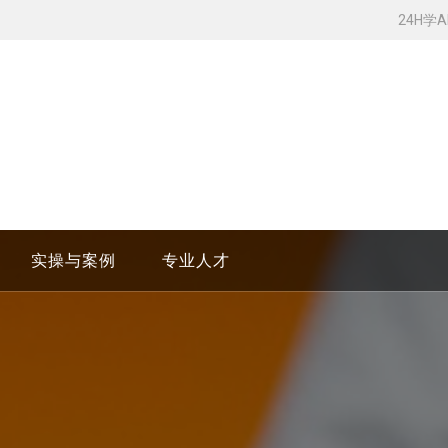
24H学
实操与案例
专业人才