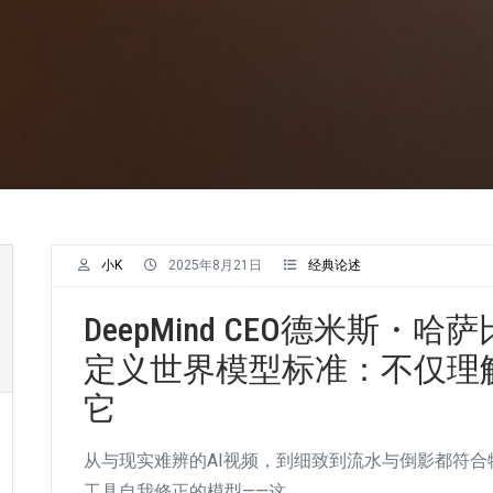
小K
2025年8月21日
经典论述
DeepMind CEO德米斯・哈萨比
定义世界模型标准：不仅理
它
从与现实难辨的AI视频，到细致到流水与倒影都符
工具自我修正的模型——这