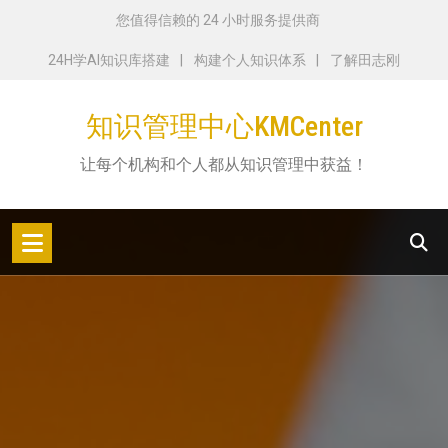
跳
您值得信赖的 24 小时服务提供商
转
24H学AI知识库搭建
构建个人知识体系
了解田志刚
到
内
知识管理中心KMCenter
容
让每个机构和个人都从知识管理中获益！