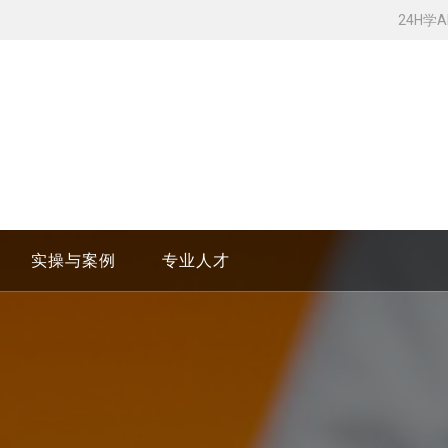
24H学
实操与案例
专业人才