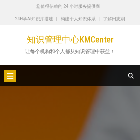
跳
您值得信赖的 24 小时服务提供商
转
24H学AI知识库搭建
构建个人知识体系
了解田志刚
到
内
知识管理中心KMCenter
容
让每个机构和个人都从知识管理中获益！