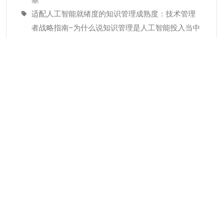
适配人工智能就绪度的知识管理成熟度：技术管理
者战略指南–为什么说知识管理是人工智能投入当中
潜藏的发展瓶颈
经验教训(Lessons Learned)解读
分类
KMC服务
专业人才
个人知识管理