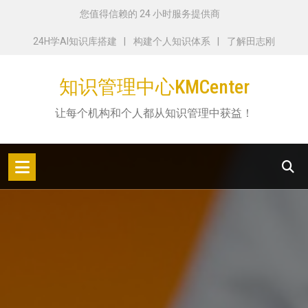
跳
您值得信赖的 24 小时服务提供商
转
24H学AI知识库搭建
构建个人知识体系
了解田志刚
到
内
知识管理中心KMCenter
容
让每个机构和个人都从知识管理中获益！