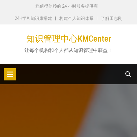
跳
您值得信赖的 24 小时服务提供商
转
24H学AI知识库搭建
构建个人知识体系
了解田志刚
到
内
知识管理中心KMCenter
容
让每个机构和个人都从知识管理中获益！