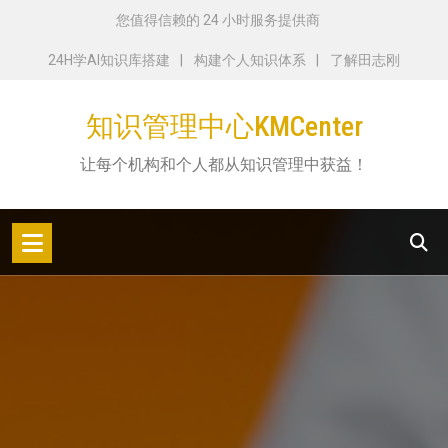
跳
您值得信赖的 24 小时服务提供商
转
24H学AI知识库搭建
构建个人知识体系
了解田志刚
到
内
知识管理中心KMCenter
容
让每个机构和个人都从知识管理中获益！