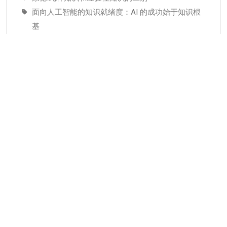
面向人工智能的知识就绪度：AI 的成功始于知识根
基
适配人工智能就绪度的知识管理成熟度：技术管理
者战略指南–为什么说知识管理是人工智能投入当中
潜藏的发展瓶颈
分类
KMC服务
专业人才