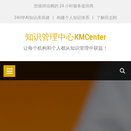
跳
您值得信赖的 24 小时服务提供商
转
24H学AI知识库搭建
构建个人知识体系
了解田志刚
到
内
知识管理中心KMCenter
容
让每个机构和个人都从知识管理中获益！