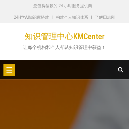
跳
您值得信赖的 24 小时服务提供商
转
24H学AI知识库搭建
构建个人知识体系
了解田志刚
到
内
知识管理中心KMCenter
容
让每个机构和个人都从知识管理中获益！