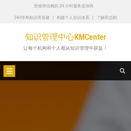
跳
您值得信赖的 24 小时服务提供商
转
24H学AI知识库搭建
构建个人知识体系
了解田志刚
到
内
知识管理中心KMCenter
容
让每个机构和个人都从知识管理中获益！