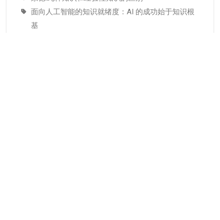
面向人工智能的知识就绪度：AI 的成功始于知识根
基
适配人工智能就绪度的知识管理成熟度：技术管理
者战略指南–为什么说知识管理是人工智能投入当中
潜藏的发展瓶颈
分类
KMC服务
专业人才