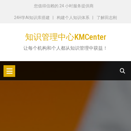
跳
您值得信赖的 24 小时服务提供商
转
24H学AI知识库搭建
构建个人知识体系
了解田志刚
到
内
知识管理中心KMCenter
容
让每个机构和个人都从知识管理中获益！