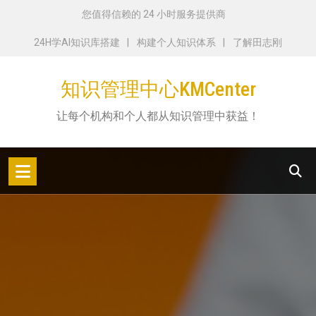
跳
您值得信赖的 24 小时服务提供商
转
24H学AI知识库搭建
构建个人知识体系
了解田志刚
到
内
知识管理中心KMCenter
容
让每个机构和个人都从知识管理中获益！