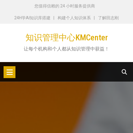
跳
您值得信赖的 24 小时服务提供商
转
24H学AI知识库搭建
构建个人知识体系
了解田志刚
到
内
知识管理中心KMCenter
容
让每个机构和个人都从知识管理中获益！