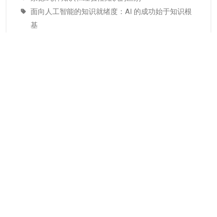
面向人工智能的知识就绪度：AI 的成功始于知识根
基
适配人工智能就绪度的知识管理成熟度：技术管理
者战略指南–为什么说知识管理是人工智能投入当中
潜藏的发展瓶颈
分类
KMC服务
专业人才