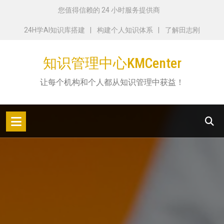
跳
您值得信赖的 24 小时服务提供商
转
24H学AI知识库搭建
构建个人知识体系
了解田志刚
到
内
知识管理中心KMCenter
容
让每个机构和个人都从知识管理中获益！