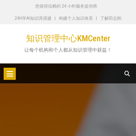
跳
您值得信赖的 24 小时服务提供商
转
24H学AI知识库搭建
构建个人知识体系
了解田志刚
到
内
知识管理中心KMCenter
容
让每个机构和个人都从知识管理中获益！