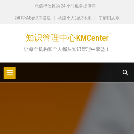
跳
您值得信赖的 24 小时服务提供商
转
24H学AI知识库搭建
构建个人知识体系
了解田志刚
到
内
知识管理中心KMCenter
容
让每个机构和个人都从知识管理中获益！