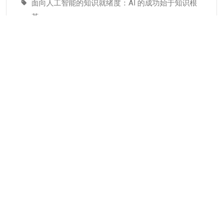
面向人工智能的知识就绪度：AI 的成功始于知识根
基
适配人工智能就绪度的知识管理成熟度：技术管理
者战略指南–为什么说知识管理是人工智能投入当中
潜藏的发展瓶颈
分类
KMC服务
专业人才
个人知识管理