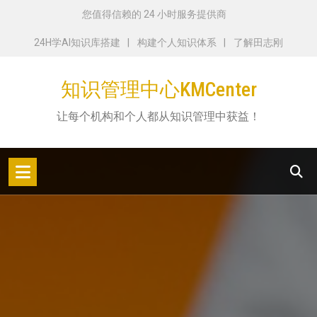
跳
您值得信赖的 24 小时服务提供商
转
24H学AI知识库搭建
构建个人知识体系
了解田志刚
到
内
知识管理中心KMCenter
容
让每个机构和个人都从知识管理中获益！