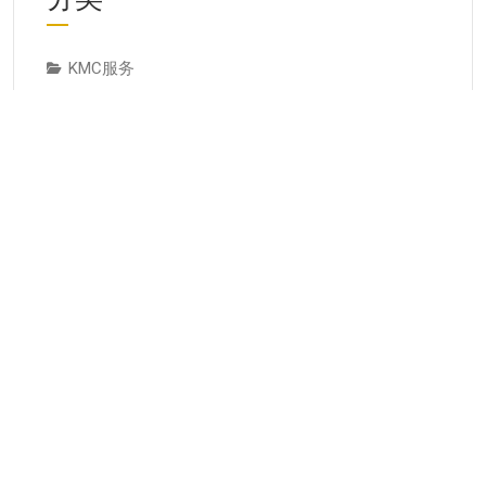
KMC服务
专业人才
个人知识管理
人才推荐
实操与案例
成为专家培养专家
方法技巧
服务与产品
案例研究
经典论述
经验教训
行业动态
见解观点
资讯与观点